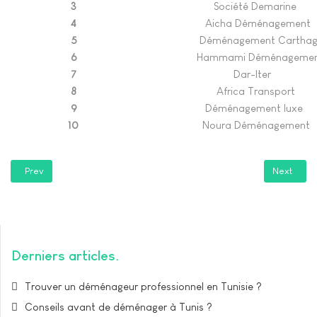
3
Société Demarine
4
Aicha Déménagement
5
Déménagement Carthag
6
Hammami Déménagemen
7
Dar-Iter
8
Africa Transport
9
Déménagement luxe
10
Noura Déménagement
Previous article: Déménagement international de et vers Tunisie
Next artic
Prev
Next
Derniers articles
Trouver un déménageur professionnel en Tunisie ?
Conseils avant de déménager à Tunis ?