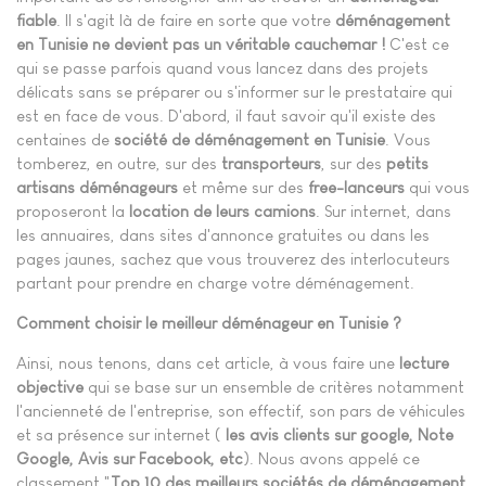
fiable
. Il s'agit là de faire en sorte que votre
déménagement
en Tunisie ne devient pas un véritable cauchemar !
C'est ce
qui se passe parfois quand vous lancez dans des projets
délicats sans se préparer ou s'informer sur le prestataire qui
est en face de vous. D'abord, il faut savoir qu'il existe des
centaines de
société de déménagement en Tunisie
. Vous
tomberez, en outre, sur des
transporteurs
, sur des
petits
artisans déménageurs
et même sur des
free-lanceurs
qui vous
proposeront la
location de leurs camions
. Sur internet, dans
les annuaires, dans sites d'annonce gratuites ou dans les
pages jaunes, sachez que vous trouverez des interlocuteurs
partant pour prendre en charge votre déménagement.
Comment choisir le meilleur déménageur en Tunisie ?
Ainsi, nous tenons, dans cet article, à vous faire une
lecture
objective
qui se base sur un ensemble de critères notamment
l'ancienneté de l'entreprise, son effectif, son pars de véhicules
et sa présence sur internet (
les avis clients sur google, Note
Google, Avis sur Facebook, etc
). Nous avons appelé ce
classement "
Top 10 des meilleurs sociétés de déménagement