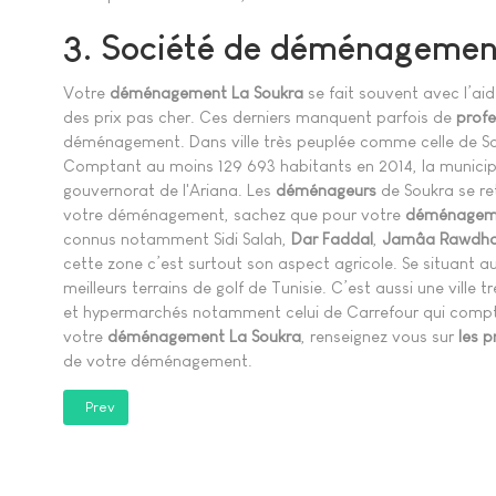
3. Société de déménagemen
Votre
déménagement
La Soukra
se fait souvent avec l’ai
des prix pas cher. Ces derniers manquent parfois de
profe
déménagement. Dans ville très peuplée comme celle de So
Comptant au moins 129 693 habitants en 2014, la municipa
gouvernorat de l'Ariana. Les
déménageurs
de Soukra se ret
votre déménagement, sachez que pour votre
déménageme
connus notamment Sidi Salah,
Dar Faddal
,
Jamâa Rawdh
cette zone c’est surtout son aspect agricole. Se situant au c
meilleurs terrains de golf de Tunisie. C’est aussi une vill
et hypermarchés notamment celui de Carrefour qui compt
votre
déménagement La Soukra
, renseignez vous sur
les 
de votre déménagement.
Previous article: Déménagement L'Aouina
Prev