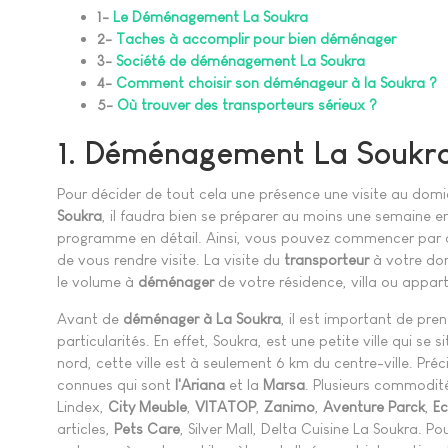
1-
Le Déménagement La Soukra
2-
Taches à accomplir pour bien déménager
3-
Société de déménagement La Soukra
4-
Comment choisir son déménageur à la Soukra ?
5-
Où trouver des transporteurs sérieux ?
1. Déménagement La Soukr
Pour décider de tout cela une présence une visite au domic
Soukra
, il faudra bien se préparer au moins une semaine 
programme en détail. Ainsi, vous pouvez commencer par c
de vous rendre visite. La visite du
transporteur
à votre dom
le volume à
déménager
de votre résidence, villa ou appa
Avant de
déménager à La Soukra
, il est important de pre
particularités. En effet, Soukra, est une petite ville qui se
nord, cette ville est à seulement 6 km du centre-ville. Préci
connues qui sont
l'Ariana
et la
Marsa
. Plusieurs commodit
Lindex,
City
Meuble
,
VITATOP
,
Zanimo
,
Aventure Parck
,
Ec
articles,
Pets
Care
, Silver Mall, Delta Cuisine La Soukra. Po