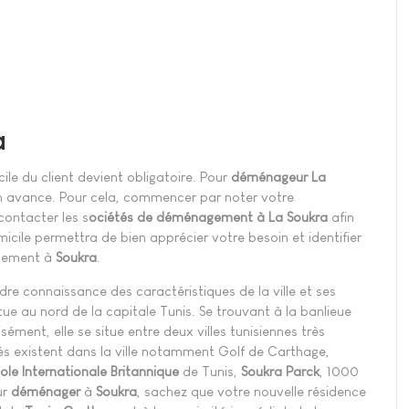
a
ile du client devient obligatoire. Pour
déménageur La
en avance. Pour cela, commencer par noter votre
ontacter les s
ociétés de déménagement à La Soukra
afin
icile permettra de bien apprécier votre besoin et identifier
rtement à
Soukra
.
ndre connaissance des caractéristiques de la ville et ses
 situe au nord de la capitale Tunis. Se trouvant à la banlieue
sément, elle se situe entre deux villes tunisiennes très
és existent dans la ville notamment Golf de Carthage,
ole Internationale Britannique
de Tunis,
Soukra
Parck
, 1000
ur
déménager
à
Soukra
, sachez que votre nouvelle résidence