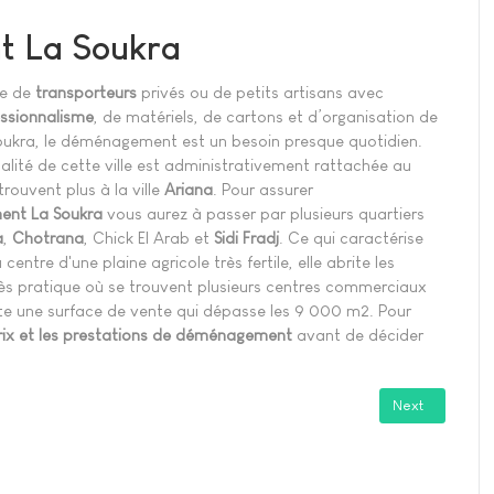
t La Soukra
de de
transporteurs
privés ou de petits artisans avec
ssionnalisme
, de matériels, de cartons et d’organisation de
ukra, le déménagement est un besoin presque quotidien.
lité de cette ville est administrativement rattachée au
rouvent plus à la ville
Ariana
. Pour assurer
nt La Soukra
vous aurez à passer par plusieurs quartiers
a
,
Chotrana
, Chick El Arab et
Sidi Fradj
. Ce qui caractérise
entre d'une plaine agricole très fertile, elle abrite les
e très pratique où se trouvent plusieurs centres commerciaux
e une surface de vente qui dépasse les 9 000 m2. Pour
prix et les prestations de déménagement
avant de décider
Next article: 
Next