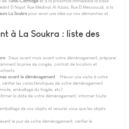
al de
Tunis-Carthage
et à la proximité immédiate la base
dint El Najaf, Rue Médinat Al Azizia, Rue El Messaoudi, à la
urs La Soukra
pour avoir une idée sur nos démarches et
nt à La Soukra :
liste des
kra
: Deux avant mois avant votre déménagement, préparer
amment la prise de congés, contrat de location et
portants
ines avant le déménagement
: Prévoir une visite à votre
 vérifier les caractéristiques de votre déménagement
icile, emballage du fragile, etc)
firmer la date de votre déménagement, informer toute
.
 l'emballage de vos objets et assurer vous que les objets
ésent le jour de votre déménagement, vérifier le