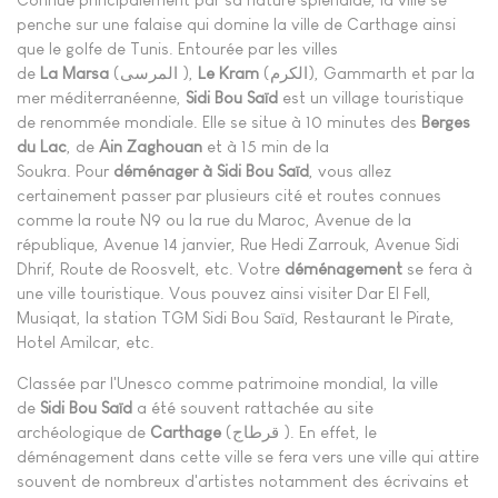
penche sur une falaise qui domine la ville de Carthage ainsi
que le golfe de Tunis. Entourée par les villes
de
La
Marsa
(المرسى ),
Le Kram
(الكرم), Gammarth et par la
mer méditerranéenne,
Sidi Bou Saïd
est un village touristique
de renommée mondiale. Elle se situe à 10 minutes des
Berges
du Lac
, de
Ain Zaghouan
et à 15 min de la
Soukra. Pour
déménager à Sidi Bou Saïd
, vous allez
certainement passer par plusieurs cité et routes connues
comme la route N9 ou la rue du Maroc, Avenue de la
république, Avenue 14 janvier, Rue Hedi Zarrouk, Avenue Sidi
Dhrif, Route de Roosvelt, etc. Votre
déménagement
se fera à
une ville touristique. Vous pouvez ainsi visiter Dar El Fell,
Musiqat, la station TGM Sidi Bou Saïd, Restaurant le Pirate,
Hotel Amilcar, etc.
Classée par l'Unesco comme patrimoine mondial, la ville
de
Sidi Bou Saïd
a été souvent rattachée au site
archéologique de
Carthage
(قرطاج ). En effet, le
déménagement dans cette ville se fera vers une ville qui attire
souvent de nombreux d'artistes notamment des écrivains et